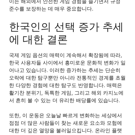
이는 해외에서 안전한 게임 경험을 즐기면서 규정
준수를 보장하는 데 매우 중요합니다.
한국인의 선택 증가 추세
에 대한 결론
국제 게임 옵션의 매력이 계속해서 확장됨에 따라,
한국 사용자들 사이에서 흥미로운 문화적 변화가 일
어나고 있습니다. 이러한 증가하는 추세는 단순히
오락에 대한 탐구뿐만 아니라 전통적인 경계를 초월
한 다양한 경험에 대한 탐구도 반영합니다. 매력은
활기찬 분위기, 독특한 게임, 그리고 해외 카지노에
서 흔히 볼 수 있는 더 유리한 배당률에 있습니다.
또한, 이 운동은 오늘날 빠르게 변화하는 세상에서
점점 더 많은 사람들이 찾는 새로운 요소와 모험에
대한 더 깊은 열망을 불러일으킵니다. 온라인 플랫