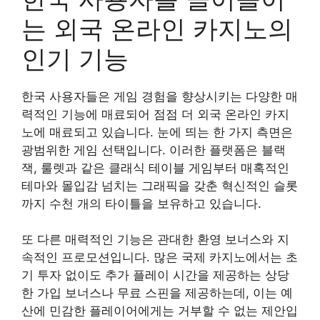
는 외국 온라인 카지노의
인기 기능
한국 사용자들은 게임 경험을 향상시키는 다양한 매
력적인 기능에 매료되어 점점 더 외국 온라인 카지
노에 매료되고 있습니다. 눈에 띄는 한 가지 측면은
광범위한 게임 선택입니다. 이러한 플랫폼은 블랙
잭, 룰렛과 같은 클래식 테이블 게임부터 매혹적인
테마와 몰입감 넘치는 그래픽을 갖춘 혁신적인 슬롯
까지 수천 개의 타이틀을 보유하고 있습니다.
또 다른 매력적인 기능은 관대한 환영 보너스와 지
속적인 프로모션입니다. 많은 국제 카지노에서는 초
기 투자 없이도 추가 플레이 시간을 제공하는 상당
한 가입 보너스나 무료 스핀을 제공하는데, 이는 예
산에 민감한 플레이어에게는 거부할 수 없는 제안입