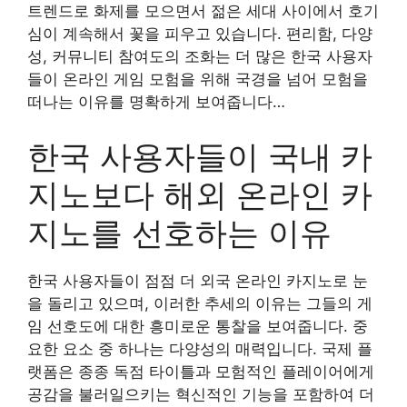
트렌드로 화제를 모으면서 젊은 세대 사이에서 호기
심이 계속해서 꽃을 피우고 있습니다. 편리함, 다양
성, 커뮤니티 참여도의 조화는 더 많은 한국 사용자
들이 온라인 게임 모험을 위해 국경을 넘어 모험을
떠나는 이유를 명확하게 보여줍니다…
한국 사용자들이 국내 카
지노보다 해외 온라인 카
지노를 선호하는 이유
한국 사용자들이 점점 더 외국 온라인 카지노로 눈
을 돌리고 있으며, 이러한 추세의 이유는 그들의 게
임 선호도에 대한 흥미로운 통찰을 보여줍니다. 중
요한 요소 중 하나는 다양성의 매력입니다. 국제 플
랫폼은 종종 독점 타이틀과 모험적인 플레이어에게
공감을 불러일으키는 혁신적인 기능을 포함하여 더