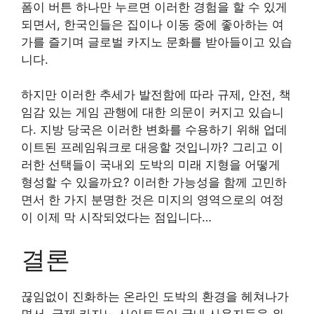
폼이 버튼 하나만 누르면 이러한 경험을 할 수 있게
되면서, 한국인들은 집이나 이동 중에 좋아하는 여
가를 즐기며 글로벌 카지노 문화를 받아들이고 있습
니다.
하지만 이러한 추세가 발전함에 따라 규제, 안전, 책
임감 있는 게임 관행에 대한 의문이 커지고 있습니
다. 지방 당국은 이러한 변화를 수용하기 위해 업데
이트된 프레임워크로 대응할 것입니까? 그리고 이
러한 선택들이 국내외 도박의 미래 지형을 어떻게
형성할 수 있을까요? 이러한 가능성을 함께 고민하
면서 한 가지 분명한 것은 미지의 영역으로의 여정
이 이제 막 시작되었다는 점입니다…
결론
끊임없이 진화하는 온라인 도박의 환경을 헤쳐나가
면서, 국제 카지노 사이트들이 국내 사용자들을 위