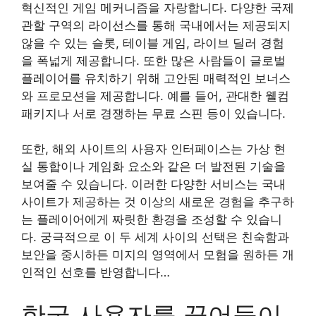
혁신적인 게임 메커니즘을 자랑합니다. 다양한 국제
관할 구역의 라이선스를 통해 국내에서는 제공되지
않을 수 있는 슬롯, 테이블 게임, 라이브 딜러 경험
을 폭넓게 제공합니다. 또한 많은 사람들이 글로벌
플레이어를 유치하기 위해 고안된 매력적인 보너스
와 프로모션을 제공합니다. 예를 들어, 관대한 웰컴
패키지나 서로 경쟁하는 무료 스핀 등이 있습니다.
또한, 해외 사이트의 사용자 인터페이스는 가상 현
실 통합이나 게임화 요소와 같은 더 발전된 기술을
보여줄 수 있습니다. 이러한 다양한 서비스는 국내
사이트가 제공하는 것 이상의 새로운 경험을 추구하
는 플레이어에게 짜릿한 환경을 조성할 수 있습니
다. 궁극적으로 이 두 세계 사이의 선택은 친숙함과
보안을 중시하든 미지의 영역에서 모험을 원하든 개
인적인 선호를 반영합니다…
한국 사용자를 끌어들이