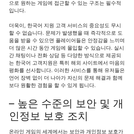
으로 원하는 게임에 접근할 수 있는 구조는 필수적
입니다.
더욱이, 한국어 지원 고객 서비스의 중요성도 무시
할 수 없습니다. 문제가 발생했을 때 즉각적으로 도
움을 받을 수 있으면 플레이어들은 안정감을 느끼며
더 많은 시간 동안 게임에 몰입할 수 있습니다. 실시
간 채팅이나 전화 상담 등 다양한 방식으로 제공되
는 한국어 고객지원은 특히 해외 사이트에서 마음의
평화를 선사합니다. 이러한 서비스를 통해 유저들은
언어 장벽 없이 더 나아가 자신의 문제 해결과 함께
보다 원활한 경험을 할 수 있게 됩니다.
– 높은 수준의 보안 및 개
인정보 보호 조치
온라인 게임의 세계에서는 보안과 개인정보 보호가