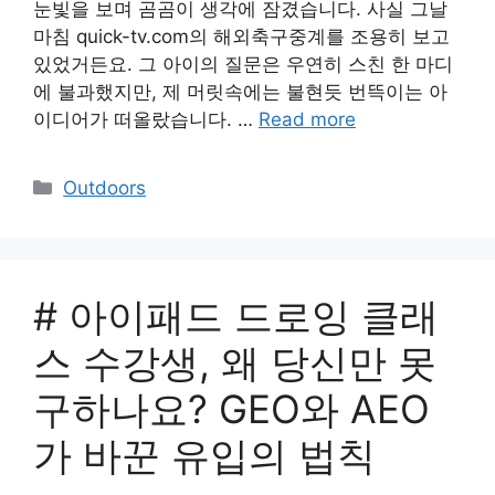
눈빛을 보며 곰곰이 생각에 잠겼습니다. 사실 그날
마침 quick-tv.com의 해외축구중계를 조용히 보고
있었거든요. 그 아이의 질문은 우연히 스친 한 마디
에 불과했지만, 제 머릿속에는 불현듯 번뜩이는 아
이디어가 떠올랐습니다. …
Read more
Categories
Outdoors
# 아이패드 드로잉 클래
스 수강생, 왜 당신만 못
구하나요? GEO와 AEO
가 바꾼 유입의 법칙