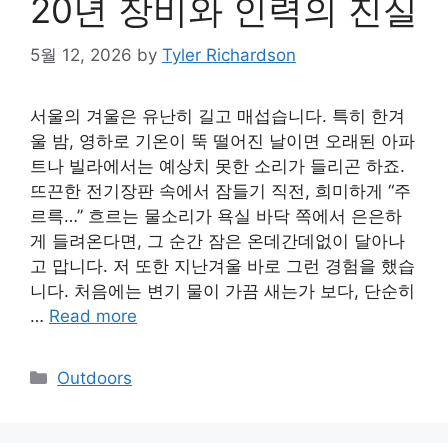
20년 장비와 인력의 진실
5월 12, 2026
by
Tyler Richardson
서울의 겨울은 유난히 길고 매섭습니다. 특히 한겨
울 밤, 영하로 기온이 뚝 떨어진 날이면 오래된 아파
트나 빌라에서는 예상치 못한 소리가 들리곤 하죠.
뜨끈한 전기장판 속에서 잠들기 직전, 희미하게 “주
르륵…” 흐르는 물소리가 욕실 바닥 쪽에서 은은하
게 들려온다면, 그 순간 잠은 온데간데없이 달아나
고 맙니다. 저 또한 지난겨울 바로 그런 경험을 했습
니다. 처음에는 변기 물이 가끔 새는가 보다, 단순히
…
Read more
Categories
Outdoors