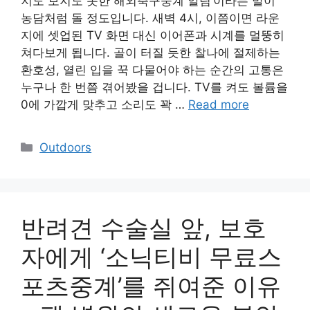
지도 보지도 못한 해외축구중계 알림’이라는 말이
농담처럼 돌 정도입니다. 새벽 4시, 이쯤이면 라운
지에 셋업된 TV 화면 대신 이어폰과 시계를 멀뚱히
쳐다보게 됩니다. 골이 터질 듯한 찰나에 절제하는
환호성, 열린 입을 꾹 다물어야 하는 순간의 고통은
누구나 한 번쯤 겪어봤을 겁니다. TV를 켜도 볼륨을
0에 가깝게 맞추고 소리도 꽉 …
Read more
Categories
Outdoors
반려견 수술실 앞, 보호
자에게 ‘소닉티비 무료스
포츠중계’를 쥐여준 이유