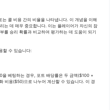
또는 콜 비용 간의 비율을 나타냅니다. 이 개념을 이해
리는 데 매우 중요합니다. 이는 플레이어가 자신의 잠
부를 승리 확률과 비교하여 평가하는 데 도움이 되기
용할 수 있습니다:
0을 베팅하는 경우, 포트 배당률은 두 금액($100 +
 통화 비용($50)으로 나누어 계산할 수 있습니다. 이 경