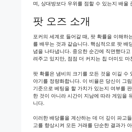
며, 상대방보다 우위를 점할 수 있는지 배울 
팟 오즈 소개
포커의 세계로 들어갈 때, 팟 확률을 이해하
를 배우는 것과 같습니다. 핵심적으로 팟 배
념을 나타냅니다. 중요한 순간에 직면했다고 
려주고 있지만, 점점 더 커지는 칩 더미도 
팟 확률은 냄비의 크기를 모든 것을 이길 수
야기를 정량화합니다. 이 비율은 당신이 그
기준으로 베팅을 할 가치가 있는지 여부를 판
한 것이 아니라 시간이 지남에 따라 게임을 
니다.
이러한 배당률을 계산하는 데 더 깊이 파고들
고를 향상시켜 모든 거래를 단순한 결과가 아