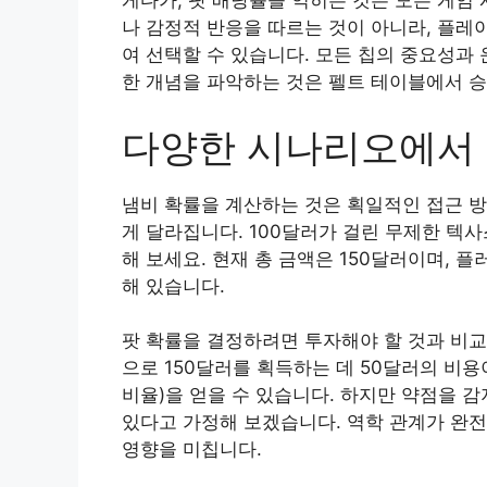
게다가, 팟 배당률을 익히는 것은 모든 게임
나 감정적 반응을 따르는 것이 아니라, 플레
여 선택할 수 있습니다. 모든 칩의 중요성과
한 개념을 파악하는 것은 펠트 테이블에서 승
다양한 시나리오에서 
냄비 확률을 계산하는 것은 획일적인 접근 방
게 달라집니다. 100달러가 걸린 무제한 텍
해 보세요. 현재 총 금액은 150달러이며, 
해 있습니다.
팟 확률을 결정하려면 투자해야 할 것과 비교
으로 150달러를 획득하는 데 50달러의 비용
비율)을 얻을 수 있습니다. 하지만 약점을 
있다고 가정해 보겠습니다. 역학 관계가 완
영향을 미칩니다.