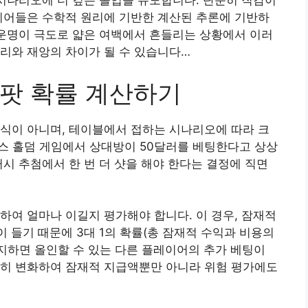
 시나리오에 더 깊은 몰입을 유도합니다. 단순히 직감이
이어들은 수학적 원리에 기반한 계산된 추론에 기반하
 운명이 극도로 얇은 여백에서 흔들리는 상황에서 이러
리와 재앙의 차이가 될 수 있습니다…
팟 확률 계산하기
식이 아니며, 테이블에서 접하는 시나리오에 따라 크
사스 홀덤 게임에서 상대방이 50달러를 베팅한다고 상상
플러시 추첨에서 한 번 더 샷을 해야 한다는 결정에 직면
하여 얼마나 이길지 평가해야 합니다. 이 경우, 잠재적
이 들기 때문에 3대 1의 확률(총 잠재적 수익과 비용의
감지하면 올인할 수 있는 다른 플레이어의 추가 베팅이
전히 변화하여 잠재적 지급액뿐만 아니라 위험 평가에도