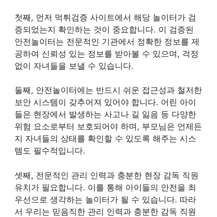
첫째, 먼저 먹튀검증 사이트에서 해당 놀이터가 검
증되었는지 확인하는 것이 중요합니다. 이 검증된
안전놀이터는 전문적인 기관에서 정확한 정보를 제
공하여 신뢰성 있는 정보를 받아볼 수 있으며, 걱정
없이 자녀들을 보낼 수 있습니다.
둘째, 안전놀이터에는 반드시 쉬운 접근성과 철저한
보안 시스템이 갖추어져 있어야 합니다. 어린 아이
들은 현장에서 발생하는 사고나 길 잃음 등 다양한
위험 요소로부터 보호되어야 하며, 부모님은 언제든
지 자녀들의 상태를 확인할 수 있도록 해주는 시스
템도 필수적입니다.
셋째, 전문적인 관리 인력과 충분한 현장 감독 직원
유치가 필요합니다. 이를 통해 아이들의 안전을 최
우선으로 생각하는 놀이터가 될 수 있습니다. 따라
서 우리는 믿음직한 관리 인력과 충분한 감독 직원