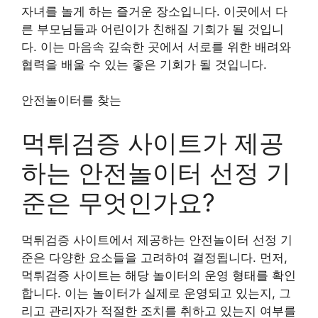
자녀를 놀게 하는 즐거운 장소입니다. 이곳에서 다
른 부모님들과 어린이가 친해질 기회가 될 것입니
다. 이는 마음속 깊숙한 곳에서 서로를 위한 배려와
협력을 배울 수 있는 좋은 기회가 될 것입니다.
안전놀이터를 찾는
먹튀검증 사이트가 제공
하는 안전놀이터 선정 기
준은 무엇인가요?
먹튀검증 사이트에서 제공하는 안전놀이터 선정 기
준은 다양한 요소들을 고려하여 결정됩니다. 먼저,
먹튀검증 사이트는 해당 놀이터의 운영 형태를 확인
합니다. 이는 놀이터가 실제로 운영되고 있는지, 그
리고 관리자가 적절한 조치를 취하고 있는지 여부를