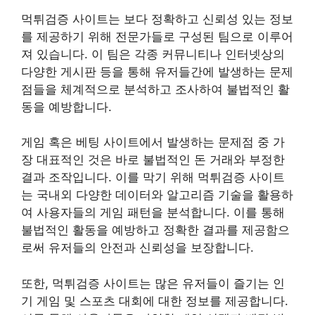
먹튀검증 사이트는 보다 정확하고 신뢰성 있는 정보
를 제공하기 위해 전문가들로 구성된 팀으로 이루어
져 있습니다. 이 팀은 각종 커뮤니티나 인터넷상의
다양한 게시판 등을 통해 유저들간에 발생하는 문제
점들을 체계적으로 분석하고 조사하여 불법적인 활
동을 예방합니다.
게임 혹은 베팅 사이트에서 발생하는 문제점 중 가
장 대표적인 것은 바로 불법적인 돈 거래와 부정한
결과 조작입니다. 이를 막기 위해 먹튀검증 사이트
는 국내외 다양한 데이터와 알고리즘 기술을 활용하
여 사용자들의 게임 패턴을 분석합니다. 이를 통해
불법적인 활동을 예방하고 정확한 결과를 제공함으
로써 유저들의 안전과 신뢰성을 보장합니다.
또한, 먹튀검증 사이트는 많은 유저들이 즐기는 인
기 게임 및 스포츠 대회에 대한 정보를 제공합니다.