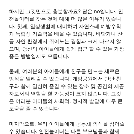
하지만 그것만으로 충분할까요? 답은 no입니다. 안
전놀이터를 찾는 것에 대해 더 많은 이유가 있습니
다. 첫째, 일상생활에 대비하여 자연스레 예방수칙
과 독립성 기술력을 배울 수 있습니다. 바닷가나 산
등 자연 환경에서 뛰어노는 경험과 크게 다르지 않
으며, 당신의 아이들에게 쉽게 접근 할 수 있는 가장
좋은 방법일지도 모릅니다.
둘째, 여러분의 아이들에게 친구를 만드는 새로운
방식을 알려줄 수 있습니다. 게임공원에서 만난 친
구와 함께 열심히 즐길 수 있는 장소 및 공간의 제공
자로서의 역할을 할 가능성이 크지 않습니다. 그것
은 여러분 아이들의 사회적, 정서적 발달에 매우 큰
도움을 줄 수 있습니다.
마지막으로, 우리 아이들에게 공동체 의식을 심어줄
수 있습니다. 안전놀이터는 다른 부모님들과 함께