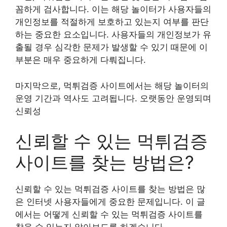
꼼하게 검사합니다. 이는 해당 놀이터가 사용자들의
개인정보를 적절하게 보호하고 있는지 여부를 판단
하는 중요한 요소입니다. 사용자들의 개인정보가 유
출될 경우 심각한 문제가 발생할 수 있기 때문에 이
부분은 매우 중요하게 다뤄집니다.
마지막으로, 먹튀검증 사이트에서는 해당 놀이터의
운영 기간과 역사도 고려됩니다. 오랫동안 운영되며
신뢰성
신뢰할 수 있는 먹튀검증
사이트를 찾는 방법은?
신뢰할 수 있는 먹튀검증 사이트를 찾는 방법은 많
은 인터넷 사용자들에게 중요한 문제입니다. 이 글
에서는 어떻게 신뢰할 수 있는 먹튀검증 사이트를