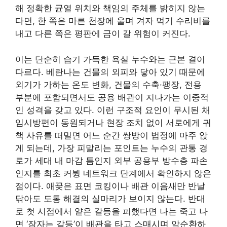
해 정확한 균열 위치와 책임의 주체를 밝히지 않는
다면, 한 쪽은 마른 천장에 울며 겨자 먹기 수리비를
내고 다른 쪽은 평판에 금이 갈 위험이 커진다.
이는 단순히 습기 가득한 욕실 누수와는 근본 결이
다르다. 베란나는 건물의 외피와 닿아 있기 때문에
외기가 가하는 온도 변화, 건물의 수축·팽장, 전용
부분에 포함되면서도 공용 배관이 지나가는 이중적
인 성격을 갖고 있다. 이런 구조적 요인이 무시된 채
임시방편이 동원되거나 현장 조치 없이 서로에게 귀
책 사유를 떠밀면 어느 순간 쌍방이 법정에 마주 앉
게 되는데, 가장 피말리는 포인트는 누수의 관통 경
로가 세대 내 마감 틈인지 외부 공용부 방수층 파손
인지를 최초 커뷩 네트워크 단계에서 확인하지 않은
점이다. 애꿎은 표면 코킹이나 배관 이음새만 반날
닦아도 도통 해결의 실마리가 보이지 않는다. 반대
로 첫 시점에서 얕은 갈등을 피했다면 나는 죽고 나
면 ‘잠자는 갈등’이 배관을 타고 스매시며 악순환하