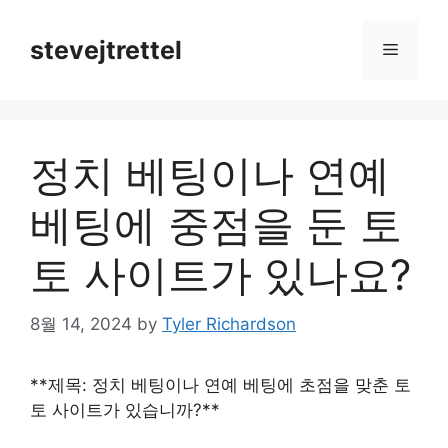
Skip
to
stevejtrettel
Menu
content
정치 베팅이나 연예
베팅에 중점을 둔 토
토 사이트가 있나요?
8월 14, 2024
by
Tyler Richardson
**제목: 정치 베팅이나 연예 베팅에 초점을 맞춘 토
토 사이트가 있습니까?**