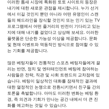
이러한 틈새 시장에 특화된 토토 사이트의 등장은
내기에 대한 새로운 관점을 제시합니다. 누가 선거
에서 이길 것인지 뿐만 아니라 어떤 유명인이 스캔
들의 헤드라인을 장식할 것인지 또는 인기 있는 TV
프로그램에서 어떤 줄거리의 반전이 기다리고 있는
지에 대해 내기를 걸었다고 상상해 보세요. 이러한
플랫폼은 단순한 가능성 이상을 제공합니다. 문화
및 현재 이벤트와 역동적인 방식으로 참여할 수 있
는 기회를 제공합니다.
많은 베팅자들이 전통적인 스포츠 베팅자들에게 끌
리는 반면, 정치 및 엔터테인먼트 베팅에 참여하는
사람들은 전략, 직관 및 사회 트렌드의 교차점에 있
습니다. 베팅이 일상적인 대화를 잠재적인 결과에
대한 열정적인 논쟁으로 전환시키면서 친구들 간의
토론을 촉발합니다. 아마도 이러한 변화는 베팅 환
경, 즉 의견과 기회가 만나는 공간 내에서 더 큰 진
화를 예고하는 것일 수 있습니다.