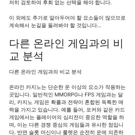
저히 검토하여 후회 없는 선택을 해야 합니다.
이 외에도 추가로 알아두어야 할 요소들이 많으므로
계속해서 눈길을 돌려봐야 할 것입니다…
다른 온라인 게임과의 비
교 분석
다른 온라인 게임과의 비교 분석
온라인 카지노는 단순한 운 이상의 요소가 작용하는
곳입니다. 일반적인 MMORPG나 FPS 게임과는 달
리, 카지노 게임은 확률과 전략이 혼합된 독특한 매
력을 가지고 있습니다. 예를 들어, 포커와 같은 카드
게임에서는 플레이어의 심리전이 중요한 역할을 하
며, 이는 다른 경쟁 중심의 게임들과 유사한 점입니
다. 반면 슬롯 머신이나 룰렛은 순전히 운에 의존하