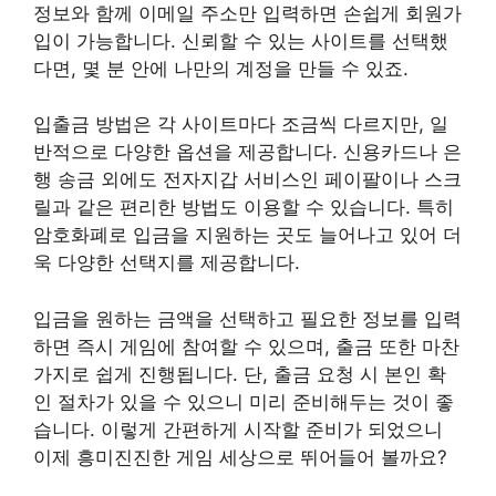
정보와 함께 이메일 주소만 입력하면 손쉽게 회원가
입이 가능합니다. 신뢰할 수 있는 사이트를 선택했
다면, 몇 분 안에 나만의 계정을 만들 수 있죠.
입출금 방법은 각 사이트마다 조금씩 다르지만, 일
반적으로 다양한 옵션을 제공합니다. 신용카드나 은
행 송금 외에도 전자지갑 서비스인 페이팔이나 스크
릴과 같은 편리한 방법도 이용할 수 있습니다. 특히
암호화폐로 입금을 지원하는 곳도 늘어나고 있어 더
욱 다양한 선택지를 제공합니다.
입금을 원하는 금액을 선택하고 필요한 정보를 입력
하면 즉시 게임에 참여할 수 있으며, 출금 또한 마찬
가지로 쉽게 진행됩니다. 단, 출금 요청 시 본인 확
인 절차가 있을 수 있으니 미리 준비해두는 것이 좋
습니다. 이렇게 간편하게 시작할 준비가 되었으니
이제 흥미진진한 게임 세상으로 뛰어들어 볼까요?