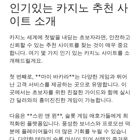
인기있는 카지노 추천 사
이트 소개
카지노 세계에 첫발을 내딛는 초보자라면, 안전하고
신뢰할 수 있는 추천 사이트를 찾는 것이 매우 중요
합니다. 여기 몇 가지 인기 있는 카지노 사이트를 소
개해드릴게요.
첫 번째로, **마이 바카라**는 다양한 게임과 뛰어
난 고객 서비스를 제공하는 곳으로 유명합니다. 이
곳에서는 초보자를 위한 친절한 가이드와 함께 실시
간 딜러와의 흥미진진한 게임이 가능합니다.
다음은 **스핀 앤 윈**, 슬롯 게임 애호가들에게 최
적화된 플랫폼입니다. 풍성한 보너스와 프로모션 덕
분에 플레이어들이 더 많은 기회를 누릴 수 있습니
다. 다양한 테마의 슬롯 머신이 있어 선택의 즐거움