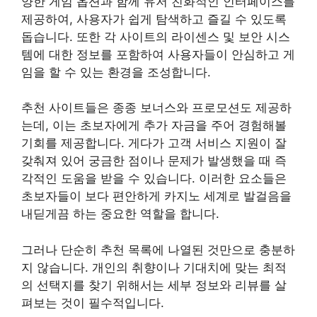
양한 게임 옵션과 함께 유저 친화적인 인터페이스를
제공하여, 사용자가 쉽게 탐색하고 즐길 수 있도록
돕습니다. 또한 각 사이트의 라이센스 및 보안 시스
템에 대한 정보를 포함하여 사용자들이 안심하고 게
임을 할 수 있는 환경을 조성합니다.
추천 사이트들은 종종 보너스와 프로모션도 제공하
는데, 이는 초보자에게 추가 자금을 주어 경험해볼
기회를 제공합니다. 게다가 고객 서비스 지원이 잘
갖춰져 있어 궁금한 점이나 문제가 발생했을 때 즉
각적인 도움을 받을 수 있습니다. 이러한 요소들은
초보자들이 보다 편안하게 카지노 세계로 발걸음을
내딛게끔 하는 중요한 역할을 합니다.
그러나 단순히 추천 목록에 나열된 것만으로 충분하
지 않습니다. 개인의 취향이나 기대치에 맞는 최적
의 선택지를 찾기 위해서는 세부 정보와 리뷰를 살
펴보는 것이 필수적입니다.