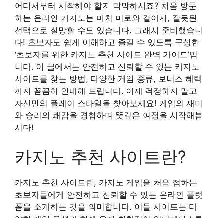
어디서부터 시작해야 할지 막막하시죠? 처음 방문
하는 온라인 카지노는 마치 미로와 같아서, 잘못된
선택으로 실망할 수도 있습니다. 그래서 준비했습니
다! 초보자도 쉽게 이해하고 즐길 수 있도록 구성한
‘초보자를 위한 카지노 추천 사이트 완벽 가이드’입
니다. 이 글에서는 안전하고 신뢰할 수 있는 카지노
사이트를 찾는 방법, 다양한 게임 종류, 보너스 혜택
까지 꼼꼼히 안내해 드립니다. 이제 걱정하지 말고
자신만의 플레이 스타일을 찾아보세요! 게임의 재미
와 승리의 쾌감을 경험하며 뜻깊은 여정을 시작해봅
시다!
카지노 추천 사이트란?
카지노 추천 사이트란, 카지노 게임을 처음 접하는
초보자들에게 안전하고 신뢰할 수 있는 온라인 플랫
폼을 소개하는 것을 의미합니다. 이들 사이트는 다