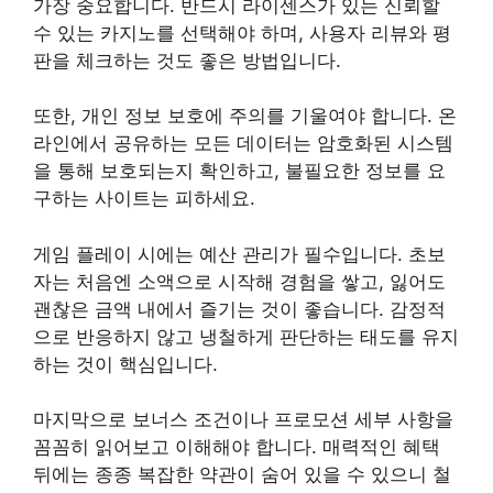
가장 중요합니다. 반드시 라이센스가 있는 신뢰할
수 있는 카지노를 선택해야 하며, 사용자 리뷰와 평
판을 체크하는 것도 좋은 방법입니다.
또한, 개인 정보 보호에 주의를 기울여야 합니다. 온
라인에서 공유하는 모든 데이터는 암호화된 시스템
을 통해 보호되는지 확인하고, 불필요한 정보를 요
구하는 사이트는 피하세요.
게임 플레이 시에는 예산 관리가 필수입니다. 초보
자는 처음엔 소액으로 시작해 경험을 쌓고, 잃어도
괜찮은 금액 내에서 즐기는 것이 좋습니다. 감정적
으로 반응하지 않고 냉철하게 판단하는 태도를 유지
하는 것이 핵심입니다.
마지막으로 보너스 조건이나 프로모션 세부 사항을
꼼꼼히 읽어보고 이해해야 합니다. 매력적인 혜택
뒤에는 종종 복잡한 약관이 숨어 있을 수 있으니 철